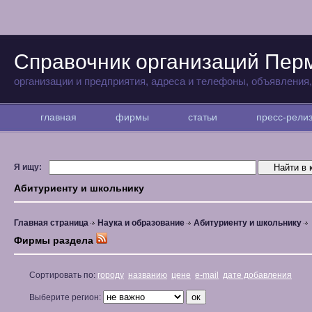
Справочник организаций Пер
организации и предприятия, адреса и телефоны, объявления
главная
фирмы
статьи
пресс-рел
Я ищу:
Абитуриенту и школьнику
Главная страница
Наука и образование
Абитуриенту и школьнику
Фирмы раздела
Сортировать по:
городу
названию
цене
e-mail
дате добавления
Выберите регион: