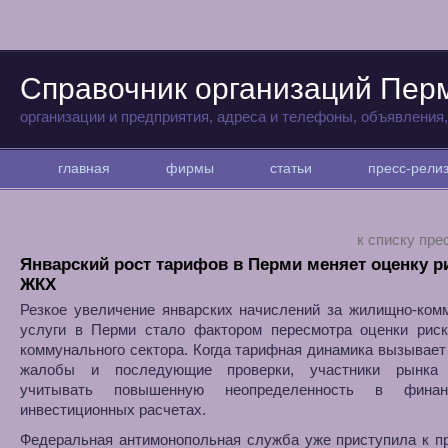
Справочник организаций Пер
организации и предприятия, адреса и телефоны, объявления
главная
фирмы
статьи
пресс-рел
к списку пре
Январский рост тарифов в Перми меняет оценку р
ЖКХ
Резкое увеличение январских начислений за жилищно-ком
услуги в Перми стало фактором пересмотра оценки риск
коммунального сектора. Когда тарифная динамика вызывае
жалобы и последующие проверки, участники рынка 
учитывать повышенную неопределенность в фина
инвестиционных расчетах.
Федеральная антимонопольная служба уже приступила к п