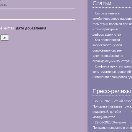
Статьи
ость
Как развивается
комбинированное наруше
геометрии проёмов при о
не
e-mail
дате добавления
и температурных
деформациях стен
Как проверяется
корректность узлов
сопряжения систем
электроснабжения с
ограждающими конструкц
Конфликт архитектурны
конструктивных решений 
изменении планировок зд
Пресс-релизы
22-06-2026 Летний сезон
Прикамье повышает риск
водителей, детей и
мотоциклистов
22-06-2026 Жителям
Прикамья напомнили о п