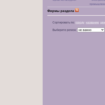
промышленн
Фирмы раздела
Сортировать по:
городу
названию
це
Выберите регион: