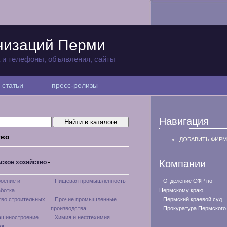
низаций Перми
а и телефоны, объявления, сайты
статьи
пресс-релизы
Навигация
тво
ДОБАВИТЬ ФИРМ
Компании
ское хозяйство
оение и
Пищевая промышленность
Отделение СФР по
ботка
Пермскому краю
тво строительных
Прочие промышленные
Пермский краевой суд
производства
Прокуратура Пермского
ашиностроение
Химия и нефтехимия
ая