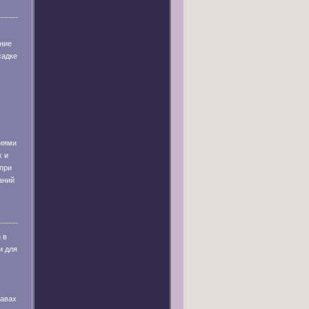
ние
садке
иями
х и
при
аний
 в
и для
равах