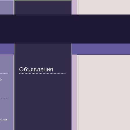
Объявления
У
 края