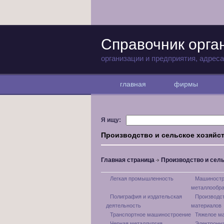
Справочник орга
организации и предприятия, адрес
главная
фирмы
Я ищу:
Производство и сельское хозяйс
Главная страница
Производство и сель
Легкая промышленность
Машиностр
металлообра
Полиграфия и издательская
Производс
деятельность
материалов
Транспортное машиностроение
Тяжелое м
Черная металлургия
Электронн