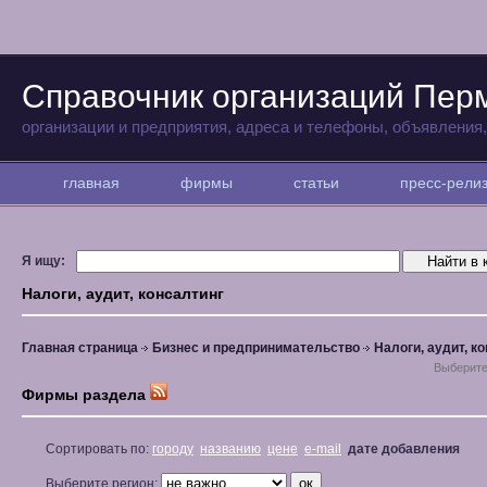
Справочник организаций Пер
организации и предприятия, адреса и телефоны, объявления
главная
фирмы
статьи
пресс-рел
Я ищу:
Налоги, аудит, консалтинг
Главная страница
Бизнес и предпринимательство
Налоги, аудит, к
Выберите
Фирмы раздела
Сортировать по:
городу
названию
цене
e-mail
дате добавления
Выберите регион: