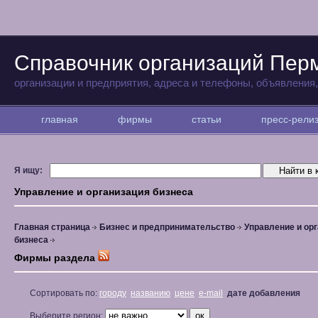
Справочник организаций Пер
организации и предприятия, адреса и телефоны, объявления
главная
фирмы
статьи
пресс-рел
Я ищу:
Управление и организация бизнеса
Главная страница
Бизнес и предпринимательство
Управление и ор
бизнеса
Фирмы раздела
Сортировать по:
городу
названию
цене
e-mail
дате добавления
Выберите регион: