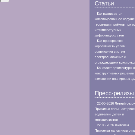
Статьи
Как развивается
комбинированное наруше
геометрии проёмов при о
и температурных
деформациях стен
Как проверяется
корректность узлов
сопряжения систем
электроснабжения с
ограждающими конструкц
Конфликт архитектурны
конструктивных решений 
изменении планировок зд
Пресс-релизы
22-06-2026 Летний сезон
Прикамье повышает риск
водителей, детей и
мотоциклистов
22-06-2026 Жителям
Прикамья напомнили о п