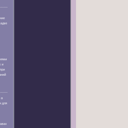
ние
садке
иями
х и
при
аний
 в
и для
равах