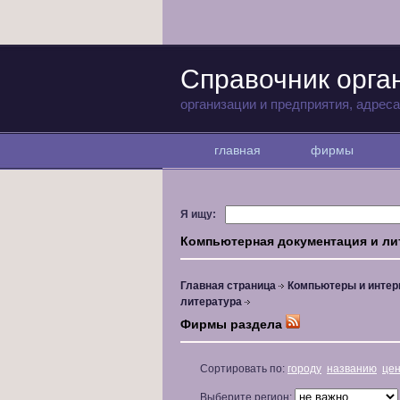
Справочник орга
организации и предприятия, адрес
главная
фирмы
Я ищу:
Компьютерная документация и ли
Главная страница
Компьютеры и интер
литература
Фирмы раздела
Сортировать по:
городу
названию
це
Выберите регион: