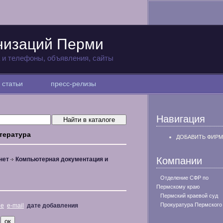
низаций Перми
а и телефоны, объявления, сайты
статьи
пресс-релизы
Навигация
тература
ДОБАВИТЬ ФИРМ
Компании
нет
Компьютерная документация и
Отделение СФР по
Пермскому краю
Пермский краевой суд
Прокуратура Пермского
не
e-mail
дате добавления