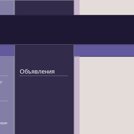
Объявления
У
 края