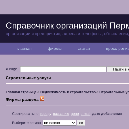
Справочник организаций Пер
организации и предприятия, адреса и телефоны, объявления
главная
фирмы
статьи
пресс-рел
Я ищу:
Строительные услуги
Главная страница
Недвижимость и строительство
Строительные у
Фирмы раздела
Сортировать по:
городу
названию
цене
e-mail
дате добавления
Выберите регион: